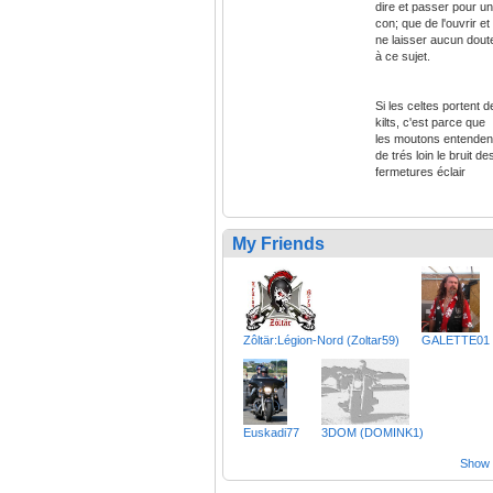
dire et passer pour un
con; que de l'ouvrir et
ne laisser aucun dout
à ce sujet.
Si les celtes portent d
kilts, c'est parce que
les moutons entenden
de trés loin le bruit de
fermetures éclair
My Friends
Zôltär:Légion-Nord (Zoltar59)
GALETTE01
Euskadi77
3DOM (DOMINK1)
Show a