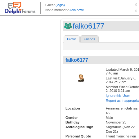
falko6177
Profile
Friends
falko6177
Updated:March 9, 20
7:46 am
Last visit:January 6,
2014 2:17 pm
Member Since:Octob
2, 2010 3:21 am
Ignore this User
Report as Inappropria
Location
Ferrières en Gâtinais
45
Gender
Male
Birthday
November 23
Astrological sign
Sagittarius (Nov 22-
Dec 21)
Personal Quote
Il vaut mieux ne rien