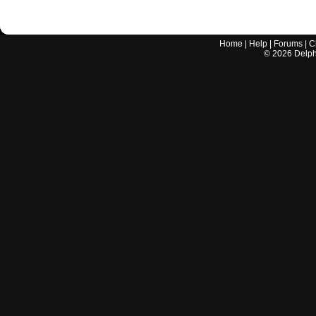
Home
|
Help
|
Forums
|
C
©
2026
Delphi