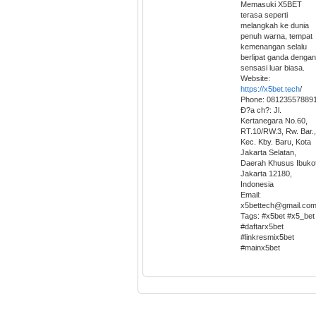
Memasuki X5BET
terasa seperti
melangkah ke dunia
penuh warna, tempat
kemenangan selalu
berlipat ganda dengan
sensasi luar biasa.
Website:
https://x5bet.tech
/
Phone: 08123557889
Ð?a ch?: Jl.
Kertanegara No.60,
RT.10/RW.3, Rw. Bar.,
Kec. Kby. Baru, Kota
Jakarta Selatan,
Daerah Khusus Ibuko
Jakarta 12180,
Indonesia
Email:
x5bettech@gmail.co
Tags: #x5bet #x5_bet
#daftarx5bet
#linkresmix5bet
#mainx5bet