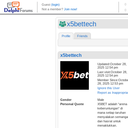
x5bettech
Profile
Friends
x5bettech
Updated:October 28,
2025 12:54 pm
Last visit:October 28,
2025 12:54 pm
Member Since:Octob
28, 2025 12:53 pm
Ignore this User
Report as Inappropria
Gender
Male
Personal Quote
X5BET adalah “arena
keberuntungan” di
mana setiap taruhan
menyalakan semanga
dan hasrat untuk
menaklukkan.