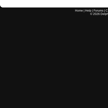
Home
|
Help
|
Forums
|
C
©
2026
Delphi