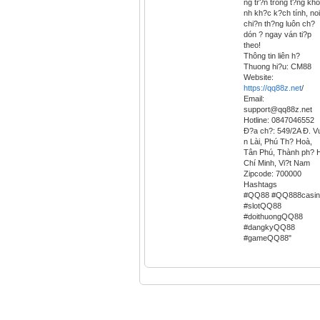
ng tr?n trong t?ng kh
nh kh?c k?ch tính, noi
chi?n th?ng luôn ch?
dón ? ngay ván ti?p
theo!
Thông tin liên h?
Thuong hi?u: CM88
Website:
https://qq88z.net
/
Email:
support@qq88z.net
Hotline: 0847046552
Ð?a ch?: 549/2A Ð. V
n Lài, Phú Th? Hoà,
Tân Phú, Thành ph? 
Chí Minh, Vi?t Nam
Zipcode: 700000
Hashtags
#QQ88 #QQ888casin
#slotQQ88
#doithuongQQ88
#dangkyQQ88
#gameQQ88"