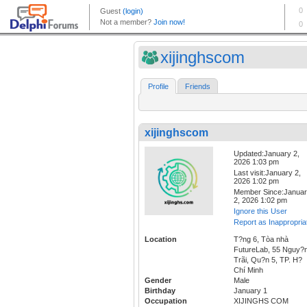
xijinghscom
Profile
Friends
xijinghscom
Updated:January 2,
2026 1:03 pm
Last visit:January 2,
2026 1:02 pm
Member Since:Janua
2, 2026 1:02 pm
Ignore this User
Report as Inappropria
Location
T?ng 6, Tòa nhà
FutureLab, 55 Nguy?
Trãi, Qu?n 5, TP. H?
Chí Minh
Gender
Male
Birthday
January 1
Occupation
XIJINGHS COM