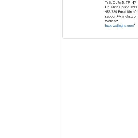
Trãi, Qu?n 5, TP. H?
Chí Minh Hotline: 093
456 789 Email liên h?:
support@xijinghs.co
Website:
https://xijinghs.com
/