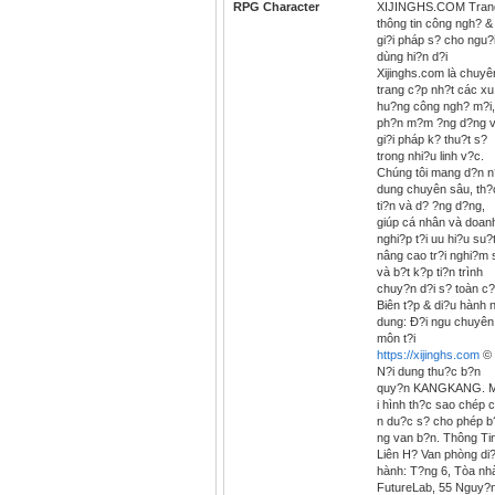
RPG Character
XIJINGHS.COM Tran
thông tin công ngh? &
gi?i pháp s? cho ngu?
dùng hi?n d?i
Xijinghs.com là chuyê
trang c?p nh?t các xu
hu?ng công ngh? m?i,
ph?n m?m ?ng d?ng 
gi?i pháp k? thu?t s?
trong nhi?u linh v?c.
Chúng tôi mang d?n n
dung chuyên sâu, th?
ti?n và d? ?ng d?ng,
giúp cá nhân và doan
nghi?p t?i uu hi?u su?t
nâng cao tr?i nghi?m 
và b?t k?p ti?n trình
chuy?n d?i s? toàn c?
Biên t?p & di?u hành n
dung: Ð?i ngu chuyên
môn t?i
https://xijinghs.com
©
N?i dung thu?c b?n
quy?n KANGKANG. 
i hình th?c sao chép 
n du?c s? cho phép b
ng van b?n. Thông Ti
Liên H? Van phòng di
hành: T?ng 6, Tòa nh
FutureLab, 55 Nguy?