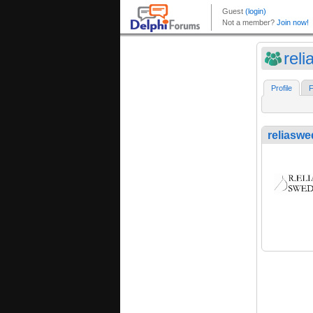
rel
Profile
F
reliasw