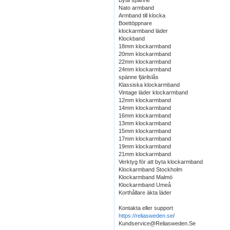
Byta spänne
Nato armband
Armband till klocka
Boettöppnare
klockarmband läder
Klockband
18mm klockarmband
20mm klockarmband
22mm klockarmband
24mm klockarmband
spänne fjärilslås
Klassiska klockarmband
Vintage läder klockarmband
12mm klockarmband
14mm klockarmband
16mm klockarmband
13mm klockarmband
15mm klockarmband
17mm klockarmband
19mm klockarmband
21mm klockarmband
Verktyg för att byta klockarmband
Klockarmband Stockholm
Klockarmband Malmö
Klockarmband Umeå
Korthållare äkta läder
Kontakta eller support
https://reliasweden.se
/
Kundservice@Reliasweden.Se