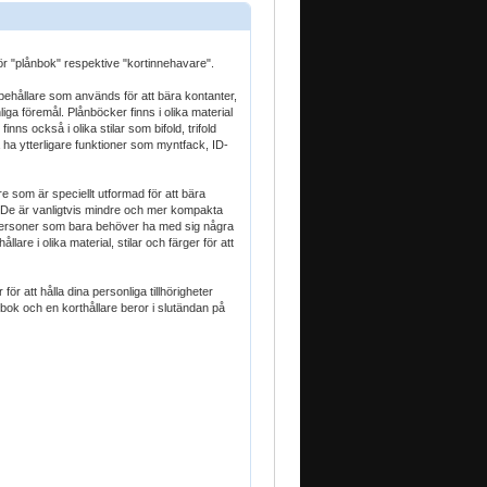
ör "plånbok" respektive "kortinnehavare".
, behållare som används för att bära kontanter,
iga föremål. Plånböcker finns i olika material
inns också i olika stilar som bifold, trifold
ha ytterligare funktioner som myntfack, ID-
re som är speciellt utformad för att bära
t. De är vanligtvis mindre och mer kompakta
personer som bara behöver ha med sig några
lare i olika material, stilar och färger för att
ör att hålla dina personliga tillhörigheter
bok och en korthållare beror i slutändan på