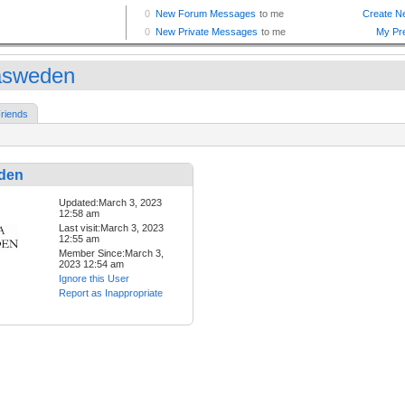
iasweden
riends
eden
Updated:March 3, 2023
12:58 am
Last visit:March 3, 2023
12:55 am
Member Since:March 3,
2023 12:54 am
Ignore this User
Report as Inappropriate