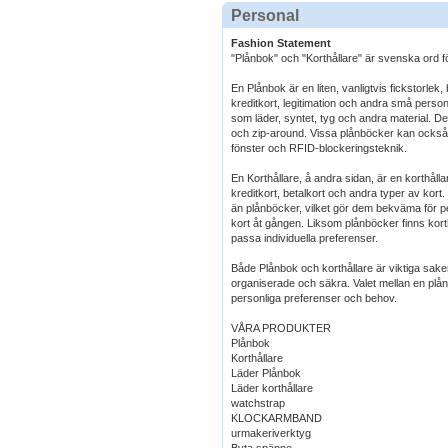
Personal
Fashion Statement
"Plånbok" och "Korthållare" är svenska ord f
En Plånbok är en liten, vanligtvis fickstorlek
kreditkort, legitimation och andra små personl
som läder, syntet, tyg och andra material. De f
och zip-around. Vissa plånböcker kan också 
fönster och RFID-blockeringsteknik.
En Korthållare, å andra sidan, är en korthålla
kreditkort, betalkort och andra typer av kor
än plånböcker, vilket gör dem bekväma för 
kort åt gången. Liksom plånböcker finns korthål
passa individuella preferenser.
Både Plånbok och korthållare är viktiga saker f
organiserade och säkra. Valet mellan en plån
personliga preferenser och behov.
VÅRA PRODUKTER
Plånbok
Korthållare
Läder Plånbok
Läder korthållare
watchstrap
KLOCKARMBAND
urmakeriverktyg