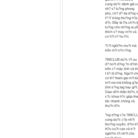
cung du?c dánh giá c
nh? s? lu?ng phong
phú, ch? d? da d?ng 
t? l? trúng thu?ng h?p
d?n. Ðây là l?a ch?n l
tu?ng cho nh?ng ai y
thích s? may m?n và
co h?i n? hu l?n.
Tr?i nghi?m mu?t mà
trên m?i n?n t?ng
789CLUB du?c t?i uu
d? ho?t d?ng ?n d?nh
trên c? máy tính và th
t b? di d?ng. Ngu?i ch
có th? tham gia m?i lú
m?i noi mà không g?p
tình tr?ng lag hay gi?t.
Giao di?n thân thi?n, 
c?c khoa h?c giúp th
tác nhanh chóng và
thu?n ti?n.
?ng d?ng c?a 789CL
cung du?c c?p nh?t
thu?ng xuyên, d?m b
hi?u su?t cao và tr?i
nghi?m t?t nh?t cho