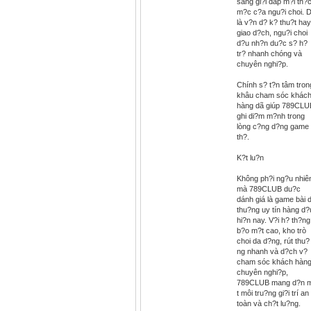
sàng gi?i dáp m?i th?
m?c c?a ngu?i choi. 
là v?n d? k? thu?t hay
giao d?ch, ngu?i choi
d?u nh?n du?c s? h?
tr? nhanh chóng và
chuyên nghi?p.
Chính s? t?n tâm tron
khâu cham sóc khác
hàng dã giúp 789CLU
ghi di?m m?nh trong
lòng c?ng d?ng game
th?.
K?t lu?n
Không ph?i ng?u nhiê
mà 789CLUB du?c
dánh giá là game bài d
thu?ng uy tín hàng d?
hi?n nay. V?i h? th?ng
b?o m?t cao, kho trò
choi da d?ng, rút thu?
ng nhanh và d?ch v?
cham sóc khách hàn
chuyên nghi?p,
789CLUB mang d?n 
t môi tru?ng gi?i trí an
toàn và ch?t lu?ng.