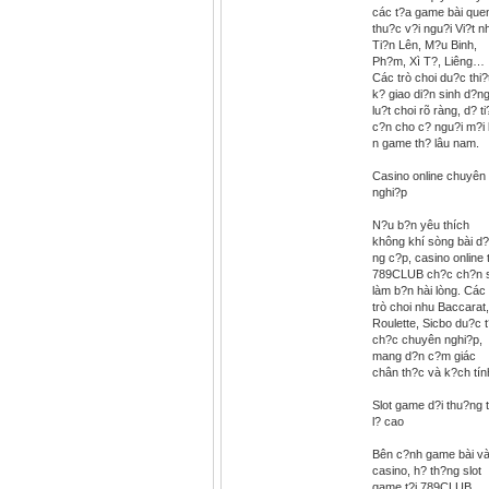
các t?a game bài que
thu?c v?i ngu?i Vi?t n
Ti?n Lên, M?u Binh,
Ph?m, Xì T?, Liêng…
Các trò choi du?c thi?
k? giao di?n sinh d?ng
lu?t choi rõ ràng, d? t
c?n cho c? ngu?i m?i 
n game th? lâu nam.
Casino online chuyên
nghi?p
N?u b?n yêu thích
không khí sòng bài d?
ng c?p, casino online t
789CLUB ch?c ch?n 
làm b?n hài lòng. Các
trò choi nhu Baccarat,
Roulette, Sicbo du?c 
ch?c chuyên nghi?p,
mang d?n c?m giác
chân th?c và k?ch tín
Slot game d?i thu?ng 
l? cao
Bên c?nh game bài v
casino, h? th?ng slot
game t?i 789CLUB