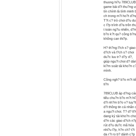
thuong hi?u 789CLUB
game bài d?i thu?ng u
tín chính là tính minh 
ch trong m?i ho?t d?n
T?t c? trò choi d?u d
c l?p trình d?a trên th
t toán ng?u nhiên, d?
b?o k?t qu? công b?n
không can thi?p.
H? th?ng l?ch s? giao
d?ch và l?ch s? choi
du?c luu tr? d?y d?,
giúp ngu?i choi d? dà
ki?m soát tài kho?n c
mình.
Công ngh? b?o m?t ti
ti?n
789CLUB áp d?ng cá
tiêu chu?n b?o m?t hi
d?i nh?m b?o v? tuy?t
d?i thông tin cá nhân 
a ngu?i choi. T? d? li?
dang ký tài kho?n cho
d?n các giao d?ch n?
rút d?u du?c mã hóa
nhi?u l?p, h?n ch? t?i
da r?i ro b? dánh c?p