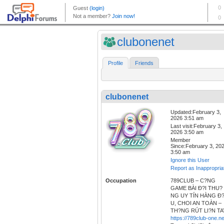
clubonenet
Profile
Friends
clubonenet
Updated:February 3,
2026 3:51 am
Last visit:February 3,
2026 3:50 am
Member
Since:February 3, 20
3:50 am
Ignore this User
Report as Inappropria
Occupation
789CLUB – C?NG
GAME BÀI Ð?I THU?
NG UY TÍN HÀNG Ð
U, CHOI AN TOÀN –
TH?NG RÚT LI?N TA
https://789club-one.ne