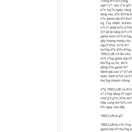
Trong th?i d?i công
ngh? s?, nhu c?u gi?i t
tr?c tuy?n ngày càng
tang cao, d?c bi?t là l
v?c game bài d?i thu?
ng. Tuy nhiên, di kèm
v?i s? phát tri?n m?nh
m? dó là hàng lo?t c?
game kém ch?t lu?ng,
gây hoang mang cho
ngu?i choi. Gi?a th?
tru?ng d?y bi?n d?ng,
789CLUB n?i lên nhu
m?t c?ng game bài d?
thu?ng uy tín, du?c
dông d?o game th?
dánh giá cao v? d? an
toàn, minh b?ch và tr
thu?ng nhanh chóng.
V?y 789CLUB có th?
s? x?ng dáng d? ngu?
choi g?i g?m ni?m tin?
Hãy cùng tìm hi?u chi
ti?t ngay sau dây.
789CLUB là gì?
789CLUB là n?n t?ng
game bài d?i thu?ng t