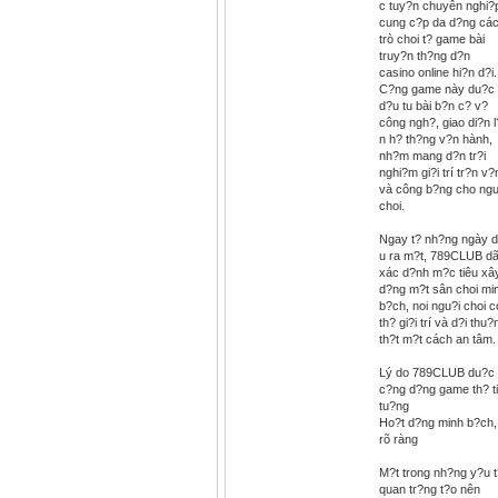
c tuy?n chuyên nghi?
cung c?p da d?ng cá
trò choi t? game bài
truy?n th?ng d?n
casino online hi?n d?i.
C?ng game này du?c
d?u tu bài b?n c? v?
công ngh?, giao di?n l
n h? th?ng v?n hành,
nh?m mang d?n tr?i
nghi?m gi?i trí tr?n v?
và công b?ng cho ngu
choi.
Ngay t? nh?ng ngày 
u ra m?t, 789CLUB d
xác d?nh m?c tiêu xâ
d?ng m?t sân choi mi
b?ch, noi ngu?i choi c
th? gi?i trí và d?i thu?
th?t m?t cách an tâm.
Lý do 789CLUB du?c
c?ng d?ng game th? t
tu?ng
Ho?t d?ng minh b?ch,
rõ ràng
M?t trong nh?ng y?u t
quan tr?ng t?o nên