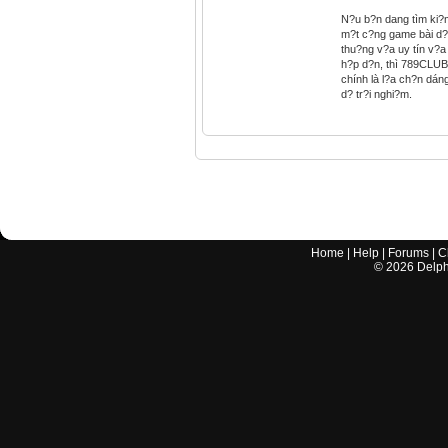
N?u b?n dang tìm ki?
m?t c?ng game bài d?
thu?ng v?a uy tín v?a
h?p d?n, thì 789CLUB
chính là l?a ch?n dán
d? tr?i nghi?m.
Home
|
Help
|
Forums
|
C
©
2026
Delphi