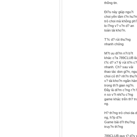
thông tin.
Ði?u này giúp ngu?i
choi yên tâm t?n hu?
trò choi mà không ph?
lo l?ng v? v?n d? an
toàn tài kho?n.
T?c d? rút thu?ng
nhanh chóng
M?t uu di?m n?i b?t
khác c?a 789CLUB là
t?c d? x? lý rút ti?n c
nhanh. Ch? sau vài
thao tác don gi?n, ngu
choi có th? nh?n thu?
v? tài kho?n ngân hà
trong th?i gian ng?n.
Ðây là di?m c?ng r?t l
n so v?i nhi?u c?ng
game khác trên th? tr
ng.
H? th?ng trò choi da 
ng, h?p d?n
Game bài d?i thu?ng
truy?n th?ng
789CLUB quy t? d?y 