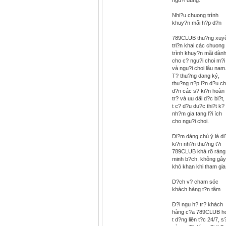
ngu?i dùng.
Nhi?u chuong trình
khuy?n mãi h?p d?n
789CLUB thu?ng xuy
tri?n khai các chuong
trình khuy?n mãi dàn
cho c? ngu?i choi m?i
và ngu?i choi lâu nam
T? thu?ng dang ký,
thu?ng n?p l?n d?u c
d?n các s? ki?n hoàn
tr? và uu dãi d?c bi?t,
t c? d?u du?c thi?t k?
nh?m gia tang l?i ích
cho ngu?i choi.
Ði?m dáng chú ý là di
ki?n nh?n thu?ng t?i
789CLUB khá rõ ràng
minh b?ch, không gây
khó khan khi tham gia
D?ch v? cham sóc
khách hàng t?n tâm
Ð?i ngu h? tr? khách
hàng c?a 789CLUB h
t d?ng liên t?c 24/7, s